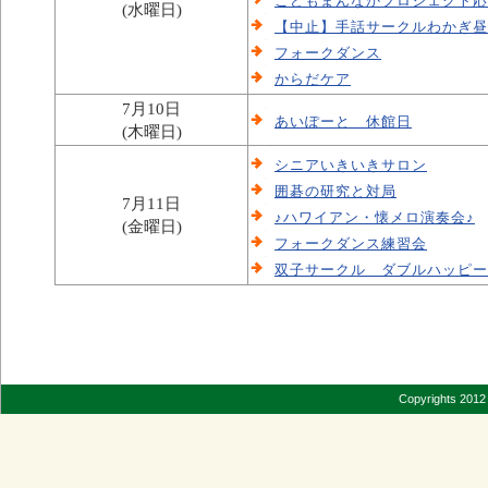
こどもまんなかプロジェクト応
(水曜日)
【中止】手話サークルわかぎ昼
フォークダンス
からだケア
7月10日
あいぽーと 休館日
(木曜日)
シニアいきいきサロン
囲碁の研究と対局
7月11日
♪ハワイアン・懐メロ演奏会♪
(金曜日)
フォークダンス練習会
双子サークル ダブルハッピー
Copyrights 2012 