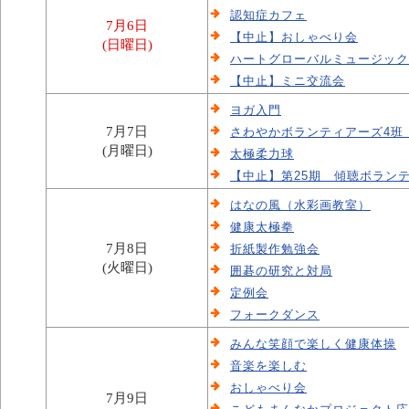
認知症カフェ
7月6日
【中止】おしゃべり会
(日曜日)
ハートグローバルミュージック
【中止】ミニ交流会
ヨガ入門
7月7日
さわやかボランティアーズ4班
(月曜日)
太極柔力球
【中止】第25期 傾聴ボラン
はなの風（水彩画教室）
健康太極拳
7月8日
折紙製作勉強会
(火曜日)
囲碁の研究と対局
定例会
フォークダンス
みんな笑顔で楽しく健康体操
音楽を楽しむ
おしゃべり会
7月9日