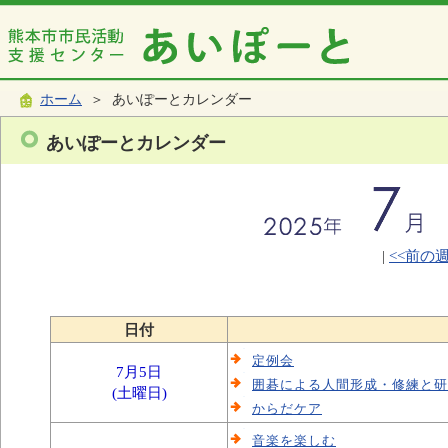
ホーム
＞ あいぽーとカレンダー
あいぽーとカレンダー
|
<<前の
日付
定例会
7月5日
囲碁による人間形成・修練と研
(土曜日)
からだケア
音楽を楽しむ