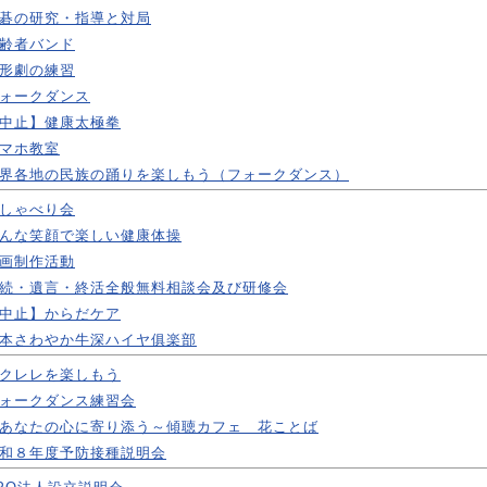
碁の研究・指導と対局
齢者バンド
形劇の練習
ォークダンス
中止】健康太極拳
マホ教室
界各地の民族の踊りを楽しもう（フォークダンス）
しゃべり会
んな笑顔で楽しい健康体操
画制作活動
続・遺言・終活全般無料相談会及び研修会
中止】からだケア
本さわやか牛深ハイヤ俱楽部
クレレを楽しもう
ォークダンス練習会
あなたの心に寄り添う～傾聴カフェ 花ことば
和８年度予防接種説明会