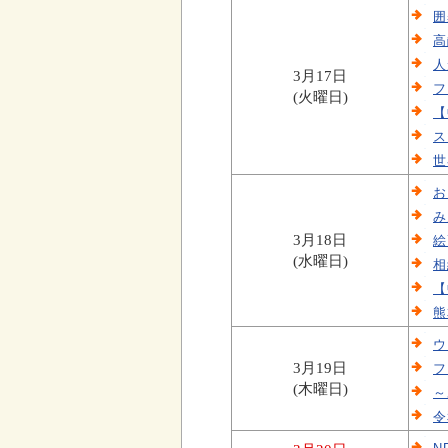
囲
高
人
3月17日
フ
(火曜日)
【
ス
世
お
み
3月18日
絵
(水曜日)
相
【
熊
ウ
3月19日
フ
(木曜日)
～
令