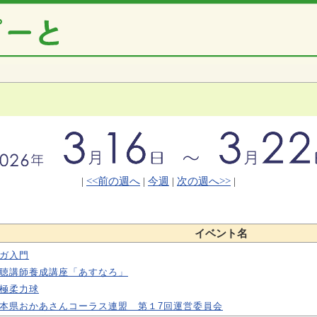
|
<<前の週へ
|
今週
|
次の週へ>>
|
イベント名
ガ入門
聴講師養成講座「あすなろ」
極柔力球
本県おかあさんコーラス連盟 第１7回運営委員会