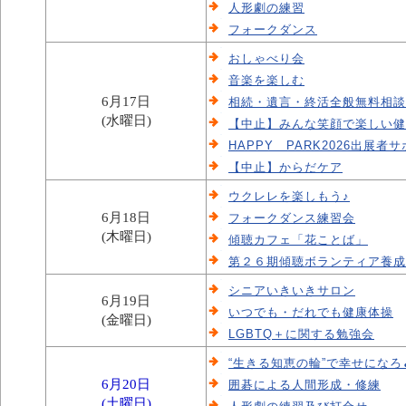
人形劇の練習
フォークダンス
おしゃべり会
音楽を楽しむ
6月17日
相続・遺言・終活全般無料相談
(水曜日)
【中止】みんな笑顔で楽しい健
HAPPY PARK2026出展
【中止】からだケア
ウクレレを楽しもう♪
6月18日
フォークダンス練習会
(木曜日)
傾聴カフェ「花ことば」
第２６期傾聴ボランティア養成
シニアいきいきサロン
6月19日
いつでも・だれでも健康体操
(金曜日)
LGBTQ＋に関する勉強会
“生きる知恵の輪”で幸せになろ
6月20日
囲碁による人間形成・修練
(土曜日)