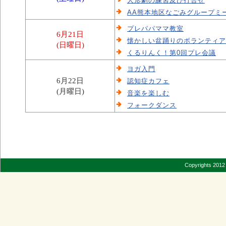
人形劇の練習及び打合せ
AA熊本地区なごみグループミ
プレパパママ教室
6月21日
懐かしい盆踊りのボランティア
(日曜日)
くるりんく！第0回プレ会議
ヨガ入門
6月22日
認知症カフェ
(月曜日)
音楽を楽しむ
フォークダンス
Copyrights 2012 