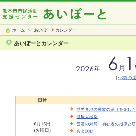
ホーム
＞ あいぽーとカレンダー
あいぽーとカレンダー
|
<<前の
日付
世界各地の民族の踊りを楽しも
健康太極拳
6月16日
囲碁の対局・初心者の指導と研
(火曜日)
音楽活動