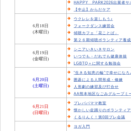
HAPPY PARK2026出展
【中止】からだケア
ウクレレを楽しもう♪
6月18日
フォークダンス練習会
(木曜日)
傾聴カフェ「花ことば」
第２６期傾聴ボランティア養成
シニアいきいきサロン
6月19日
いつでも・だれでも健康体操
(金曜日)
LGBTQ＋に関する勉強会
“生きる知恵の輪”で幸せになろ
6月20日
囲碁による人間形成・修練
(土曜日)
人形劇の練習及び打合せ
AA熊本地区なごみグループミ
プレパパママ教室
6月21日
懐かしい盆踊りのボランティア
(日曜日)
くるりんく！第0回プレ会議
ヨガ入門