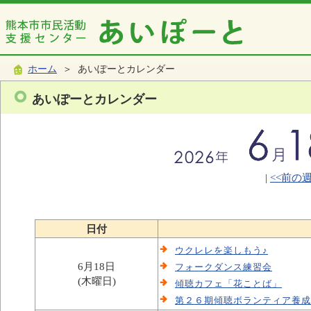
ホーム
＞ あいぽーとカレンダー
あいぽーとカレンダー
|
<<前の
日付
ウクレレを楽しもう♪
6月18日
フォークダンス練習会
(木曜日)
傾聴カフェ「花ことば」
第２６期傾聴ボランティア養成