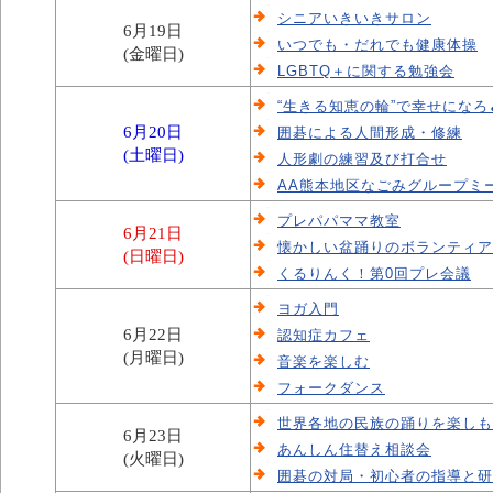
シニアいきいきサロン
6月19日
いつでも・だれでも健康体操
(金曜日)
LGBTQ＋に関する勉強会
“生きる知恵の輪”で幸せになろ
6月20日
囲碁による人間形成・修練
(土曜日)
人形劇の練習及び打合せ
AA熊本地区なごみグループミ
プレパパママ教室
6月21日
懐かしい盆踊りのボランティア
(日曜日)
くるりんく！第0回プレ会議
ヨガ入門
6月22日
認知症カフェ
(月曜日)
音楽を楽しむ
フォークダンス
世界各地の民族の踊りを楽しも
6月23日
あんしん住替え相談会
(火曜日)
囲碁の対局・初心者の指導と研