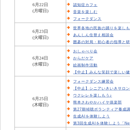
6月22日
認知症カフェ
(月曜日)
音楽を楽しむ
フォークダンス
世界各地の民族の踊りを楽しも
6月23日
あんしん住替え相談会
(火曜日)
囲碁の対局・初心者の指導と研
おしゃべり会
6月24日
からだケア
(水曜日)
絵画制作活動
【中止】みんな笑顔で楽しい健
フォークダンス練習会
【中止】シニアいきいきサロン
ウクレレを楽しもう♪
6月25日
熊本さわやかハイヤ俱楽部
(木曜日)
第27期傾聴ボランティア養成
生成AIを体験しよう
第3回生成AIを体験しよう「Ne