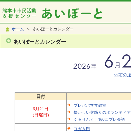
ホーム
＞ あいぽーとカレンダー
あいぽーとカレンダー
|
<<前の
日付
プレパパママ教室
6月21日
懐かしい盆踊りのボランティア
(日曜日)
くるりんく！第0回プレ会議
ヨガ入門