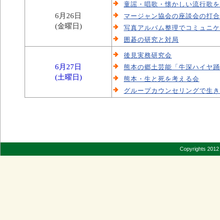
童謡・唱歌・懐かしい流行歌を
6月26日
マージャン協会の座談会の打合
(金曜日)
写真アルバム整理でコミュニケ
囲碁の研究と対局
後見実務研究会
6月27日
熊本の郷土芸能「牛深ハイヤ踊
(土曜日)
熊本・生と死を考える会
グループカウンセリングで生き
Copyrights 2012 