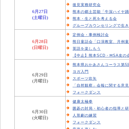
後見実務研究会
6月27日
熊本の郷土芸能「牛深ハイヤ踊
(土曜日)
熊本・生と死を考える会
グループカウンセリングで生き
定例会・事例検討会
6月28日
熊日童話会「口演教室、月例童
(日曜日)
英語を楽しもう
【中止】熊本SCD・ⅯSA友の
熊本県おかあさんコーラス第5
ヨガ入門
6月29日
スポーツ吹矢
(月曜日)
「自然観察」会報に関する意見
フォークダンス
健康太極拳
囲碁の対局・初心者の指導と研
6月30日
人形劇の練習
(火曜日)
フォークダンス