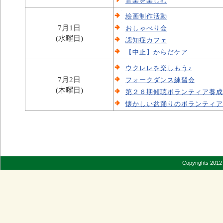
音楽を楽しむ
絵画制作活動
7月1日
おしゃべり会
(水曜日)
認知症カフェ
【中止】からだケア
ウクレレを楽しもう♪
7月2日
フォークダンス練習会
(木曜日)
第２６期傾聴ボランティア養成
懐かしい盆踊りのボランティア
Copyrights 2012 