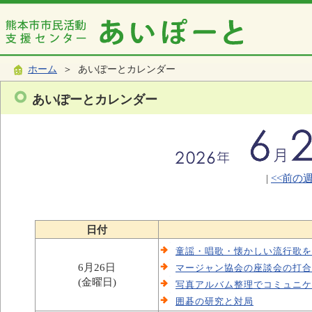
ホーム
＞ あいぽーとカレンダー
あいぽーとカレンダー
|
<<前の
日付
童謡・唱歌・懐かしい流行歌を
6月26日
マージャン協会の座談会の打合
(金曜日)
写真アルバム整理でコミュニケ
囲碁の研究と対局