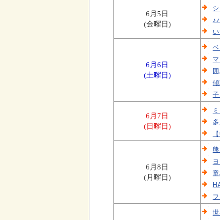
シ
6月5日
♪
(金曜日)
い
ベ
マ
6月6日
囲
(土曜日)
傾
子
ミ
6月7日
多
(日曜日)
【
熊
ヨ
6月8日
童
(月曜日)
H
フ
世