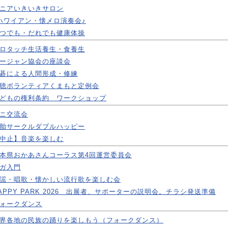
ニアいきいきサロン
ハワイアン・懐メロ演奏会♪
つでも・だれでも健康体操
ロタッチ生活養生・食養生
ージャン協会の座談会
碁による人間形成・修練
聴ボランティアくまもと定例会
どもの権利条約 ワークショップ
ニ交流会
胎サークルダブルハッピー
中止】音楽を楽しむ
本県おかあさんコーラス第4回運営委員会
ガ入門
謡・唱歌・懐かしい流行歌を楽しむ会
APPY PARK 2026 出展者、サポーターの説明会。チラシ発送準備
ォークダンス
界各地の民族の踊りを楽しもう（フォークダンス）