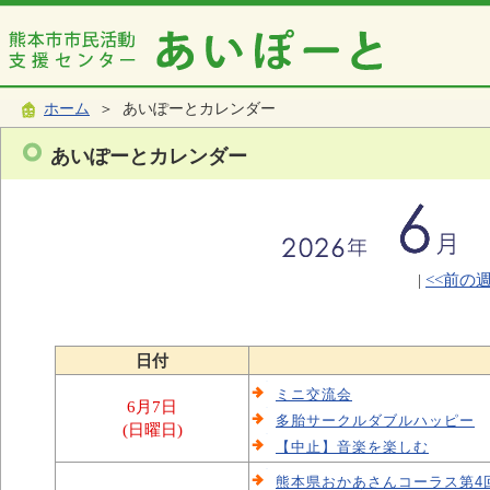
ホーム
＞ あいぽーとカレンダー
あいぽーとカレンダー
|
<<前の
日付
ミニ交流会
6月7日
多胎サークルダブルハッピー
(日曜日)
【中止】音楽を楽しむ
熊本県おかあさんコーラス第4