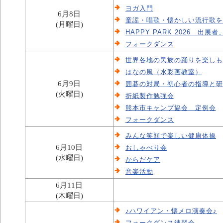
ヨガ入門
6月8日
童謡・唱歌・懐かしい流行歌を
(月曜日)
HAPPY PARK 2026 
フォークダンス
世界各地の民族の踊りを楽しも
はなの風（水彩画教室）
6月9日
囲碁の対局・初心者の指導と研
(火曜日)
折紙製作勉強会
熊本市キャンプ協会 定例会
フォークダンス
みんな笑顔で楽しい健康体操
6月10日
おしゃべり会
(水曜日)
からだケア
音楽活動
6月11日
(木曜日)
♪ハワイアン・懐メロ演奏会♪
フォークダンス練習会