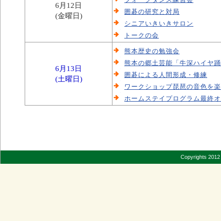
6月12日
囲碁の研究と対局
(金曜日)
シニアいきいきサロン
トークの会
熊本歴史の勉強会
熊本の郷土芸能「牛深ハイヤ踊
6月13日
囲碁による人間形成・修練
(土曜日)
ワークショップ琵琶の音色を楽
ホームステイプログラム最終オ
Copyrights 2012 