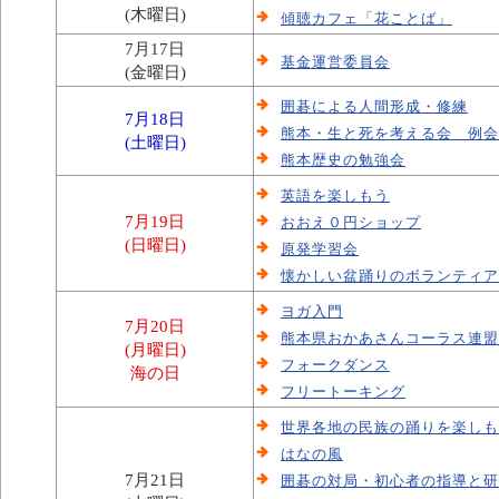
(木曜日)
傾聴カフェ「花ことば」
7月17日
基金運営委員会
(金曜日)
囲碁による人間形成・修練
7月18日
熊本・生と死を考える会 例会
(土曜日)
熊本歴史の勉強会
英語を楽しもう
7月19日
おおえ０円ショップ
(日曜日)
原発学習会
懐かしい盆踊りのボランティア
ヨガ入門
7月20日
熊本県おかあさんコーラス連盟
(月曜日)
フォークダンス
海の日
フリートーキング
世界各地の民族の踊りを楽しも
はなの風
7月21日
囲碁の対局・初心者の指導と研