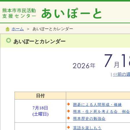
ホーム
＞ あいぽーとカレンダー
あいぽーとカレンダー
|
<<前の
日付
囲碁による人間形成・修練
7月18日
熊本・生と死を考える会 例会
(土曜日)
熊本歴史の勉強会
英語を楽しもう