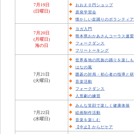
7月19日
おおえ０円ショップ
(日曜日)
原発学習会
懐かしい盆踊りのボランティア
ヨガ入門
7月20日
熊本県おかあさんコーラス連盟
(月曜日)
フォークダンス
海の日
フリートーキング
世界各地の民族の踊りを楽しも
はなの風
7月21日
囲碁の対局・初心者の指導と研
(火曜日)
音楽活動
フォークダンス
人形劇の練習
みんな笑顔で楽しく健康体操
7月22日
絵画制作活動
(水曜日)
音楽を楽しむ
【中止】からだケア