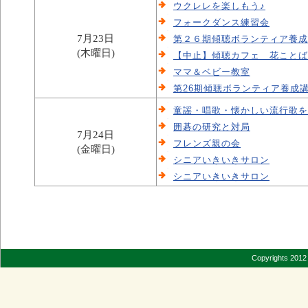
ウクレレを楽しもう♪
フォークダンス練習会
7月23日
第２６期傾聴ボランティア養成
(木曜日)
【中止】傾聴カフェ 花ことば
ママ＆ベビー教室
第26期傾聴ボランティア養成講
童謡・唱歌・懐かしい流行歌を
囲碁の研究と対局
7月24日
フレンズ親の会
(金曜日)
シニアいきいきサロン
シニアいきいきサロン
Copyrights 2012 