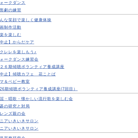
ォークダンス
形劇の練習
んな笑顔で楽しく健康体操
画制作活動
楽を楽しむ
中止】からだケア
クレレを楽しもう♪
ォークダンス練習会
２６期傾聴ボランティア養成講座
中止】傾聴カフェ 花ことば
マ＆ベビー教室
26期傾聴ボランティア養成講座(7回目）
謡・唱歌・懐かしい流行歌を楽しむ会
碁の研究と対局
レンズ親の会
ニアいきいきサロン
ニアいきいきサロン