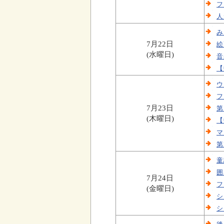
フ
人
み
7月22日
絵
(水曜日)
音
【
ウ
フ
7月23日
第
(木曜日)
【
マ
第
童
囲
7月24日
フ
(金曜日)
シ
シ