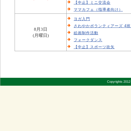
【中止】ミニ交流会
ママカフェ（指導者向け）
ヨガ入門
さわやかボランティアーズ 4
8月3日
絵画制作活動
(月曜日)
フォークダンス
【中止】スポーツ吹矢
Copyrights 2012 