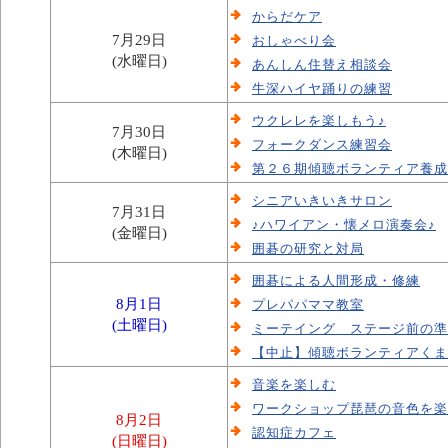
からだケア
7月29日
おしゃべり会
(水曜日)
あんしん住替え相談会
牛深ハイヤ踊りの練習
ウクレレを楽しもう♪
7月30日
フォークダンス練習会
(木曜日)
第２６期傾聴ボランティア養成
シニアいきいきサロン
7月31日
♪ハワイアン・懐メロ演奏会♪
(金曜日)
囲碁の研究と対局
囲碁による人間形成・修練
8月1日
プレパパママ教室
(土曜日)
ミーテイング ステージ前の準
【中止】傾聴ボランティアくま
音楽を楽しむ
ワークショップ琵琶の音色を楽
8月2日
認知症カフェ
(日曜日)