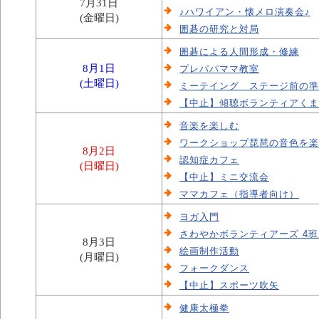
7月31日
♪ハワイアン・懐メロ演奏会♪
(金曜日)
囲碁の研究と対局
囲碁による人間形成・修練
8月1日
プレパパママ教室
(土曜日)
ミーテイング ステージ前の準
【中止】傾聴ボランティアくま
音楽を楽しむ
ワークショップ琵琶の音色を楽
8月2日
認知症カフェ
(日曜日)
【中止】ミニ交流会
ママカフェ（指導者向け）
ヨガ入門
さわやかボランティアーズ 4
8月3日
絵画制作活動
(月曜日)
フォークダンス
【中止】スポーツ吹矢
健康太極拳