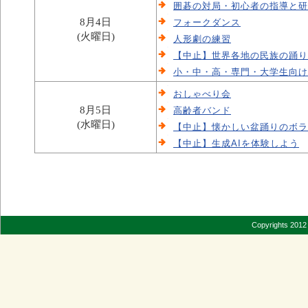
囲碁の対局・初心者の指導と研
8月4日
フォークダンス
(火曜日)
人形劇の練習
【中止】世界各地の民族の踊り
小・中・高・専門・大学生向け
おしゃべり会
8月5日
高齢者バンド
(水曜日)
【中止】懐かしい盆踊りのボラ
【中止】生成AIを体験しよう
Copyrights 2012 