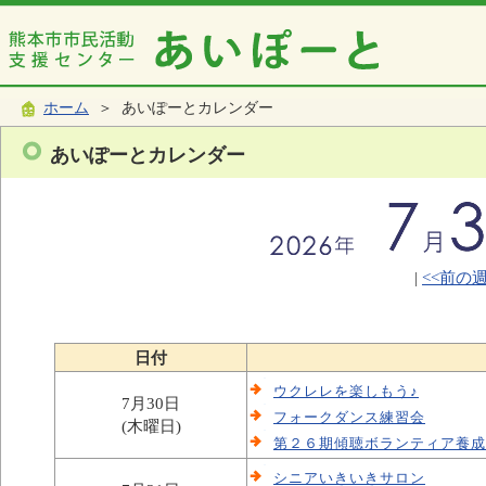
ホーム
＞ あいぽーとカレンダー
あいぽーとカレンダー
|
<<前の
日付
ウクレレを楽しもう♪
7月30日
フォークダンス練習会
(木曜日)
第２６期傾聴ボランティア養成
シニアいきいきサロン