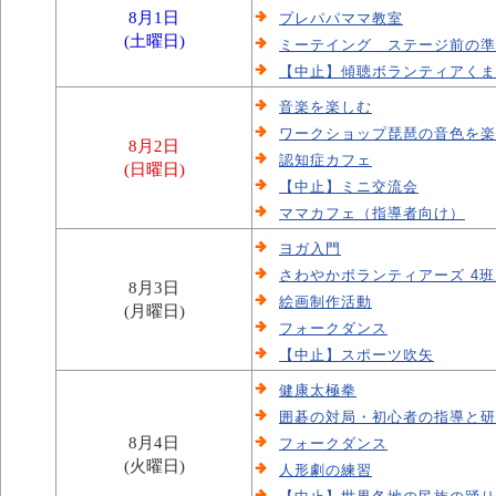
8月1日
プレパパママ教室
(土曜日)
ミーテイング ステージ前の準
【中止】傾聴ボランティアくま
音楽を楽しむ
ワークショップ琵琶の音色を楽
8月2日
認知症カフェ
(日曜日)
【中止】ミニ交流会
ママカフェ（指導者向け）
ヨガ入門
さわやかボランティアーズ 4
8月3日
絵画制作活動
(月曜日)
フォークダンス
【中止】スポーツ吹矢
健康太極拳
囲碁の対局・初心者の指導と研
8月4日
フォークダンス
(火曜日)
人形劇の練習