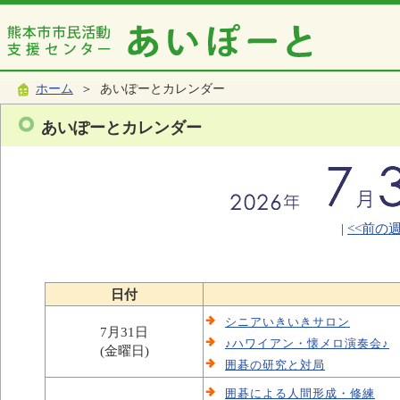
ホーム
＞ あいぽーとカレンダー
あいぽーとカレンダー
|
<<前の
日付
シニアいきいきサロン
7月31日
♪ハワイアン・懐メロ演奏会♪
(金曜日)
囲碁の研究と対局
囲碁による人間形成・修練