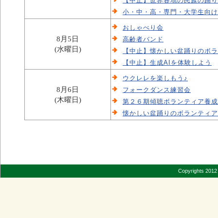
【中止】世界各地の民族の踊り
小・中・高・専門・大学生向け
おしゃべり会
8月5日
高齢者バンド
(水曜日)
【中止】懐かしい盆踊りのボラ
【中止】生成AIを体験しよう
ウクレレを楽しもう♪
8月6日
フォークダンス練習会
(木曜日)
第２６期傾聴ボランティア養成
懐かしい盆踊りのボランティア
Copyrights 2012 