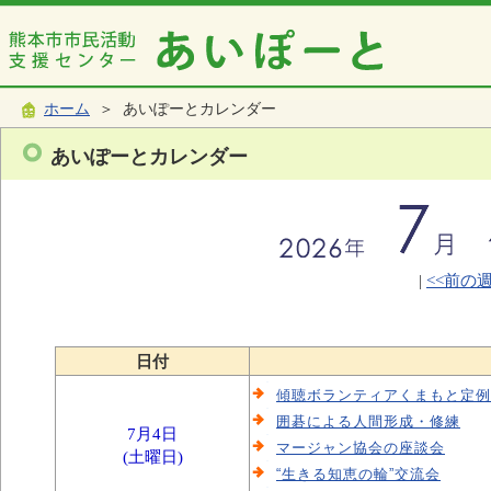
ホーム
＞ あいぽーとカレンダー
あいぽーとカレンダー
|
<<前の
日付
傾聴ボランティアくまもと定例
囲碁による人間形成・修練
7月4日
マージャン協会の座談会
(土曜日)
“生きる知恵の輪”交流会