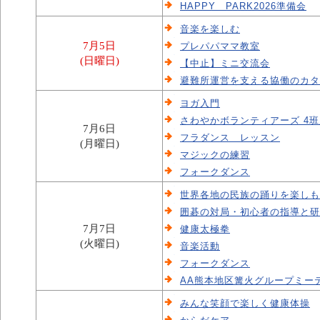
HAPPY PARK2026準備会
音楽を楽しむ
7月5日
プレパパママ教室
(日曜日)
【中止】ミニ交流会
避難所運営を支える協働のカタ
ヨガ入門
さわやかボランティアーズ 4
7月6日
フラダンス レッスン
(月曜日)
マジックの練習
フォークダンス
世界各地の民族の踊りを楽しも
囲碁の対局・初心者の指導と研
7月7日
健康太極拳
(火曜日)
音楽活動
フォークダンス
AA熊本地区篝火グループミー
みんな笑顔で楽しく健康体操