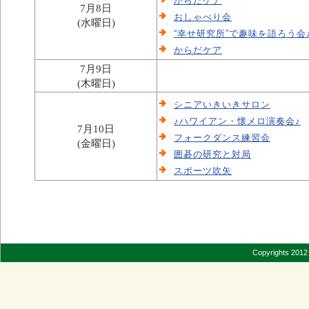
からだケア
7月8日
おしゃべり会
(水曜日)
“幸せ研究所”で趣味を語ろう会
からだケア
7月9日
(木曜日)
シニアいきいきサロン
♪ハワイアン・懐メロ演奏会♪
7月10日
フォークダンス練習会
(金曜日)
囲碁の研究と対局
スポーツ吹矢
Copyrights 2012 