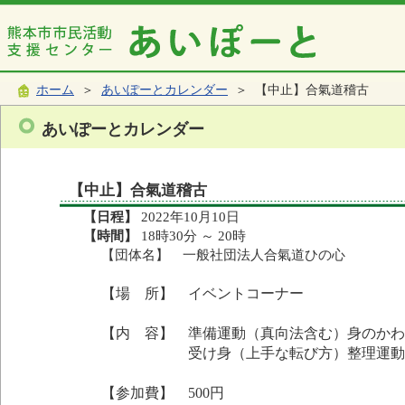
ホーム
＞
あいぽーとカレンダー
＞ 【中止】合氣道稽古
あいぽーとカレンダー
【中止】合氣道稽古
【日程】
2022年10月10日
【時間】
18時30分 ～ 20時
【団体名】 一般社団法人合氣道ひの心
【場 所】 イベントコーナー
【内 容】 準備運動（真向法含む）身のか
受け身（上手な転び方）整理運動（
【参加費】 500円