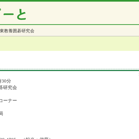
東教養囲碁研究会
時30分
碁研究会
コーナー
局