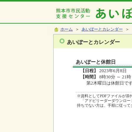
ホーム
＞
あいぽーとカレンダー
＞ 
あいぽーとカレンダー
あいぽーと休館日
【日程】
2023年6月8日
【時間】
8時30分 ～ 21時
第2木曜日は休館日で
※資料としてPDFファイルが添付され
「アドビリーダーダウンロード
持ちでない方は、手順に従って