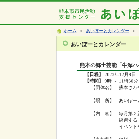
ホーム
＞
あいぽーとカレンダー
＞ 
あいぽーとカレンダー
熊本の郷土芸能「牛深ハ
【日程】
2023年12月9日
【時間】
9時 ～ 11時30分
【団体名】 熊本さわ
【場 所】 あいぽー
【内 容】 毎月第２
練習する。毎年４
イベントや各施