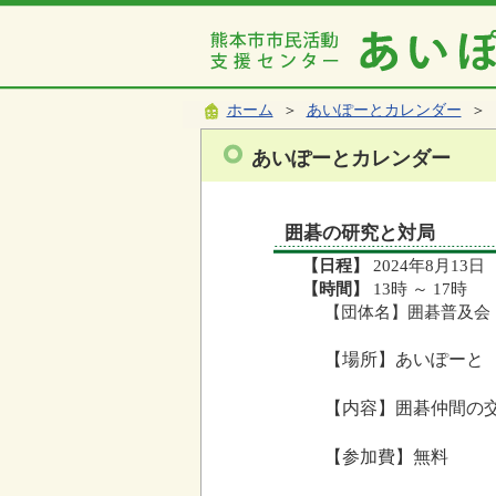
ホーム
＞
あいぽーとカレンダー
＞ 
あいぽーとカレンダー
囲碁の研究と対局
【日程】
2024年8月13日
【時間】
13時 ～ 17時
【団体名】囲碁普及会
【場所】あいぽーと
【内容】囲碁仲間の
【参加費】無料