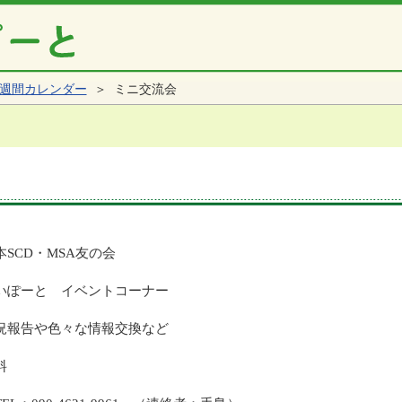
週間カレンダー
＞ ミニ交流会
SCD・MSA友の会
いぽーと イベントコーナー
況報告や色々な情報交換など
料