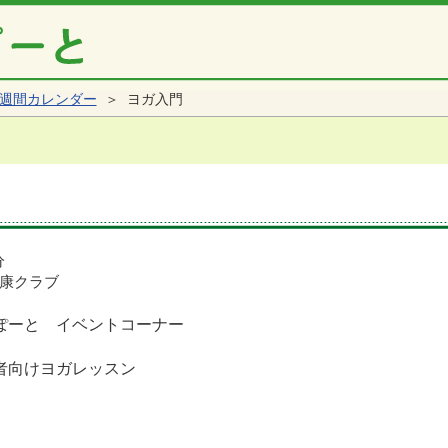
週間カレンダー
＞ ヨガ入門
分
康クラブ
ぽーと イベントコーナー
者向けヨガレッスン