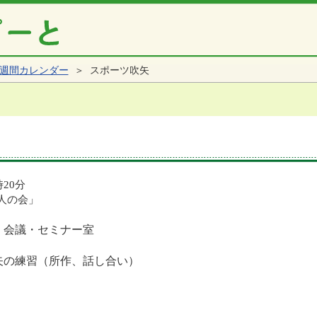
週間カレンダー
＞ スポーツ吹矢
時20分
人の会」
 会議・セミナー室
矢の練習（所作、話し合い）