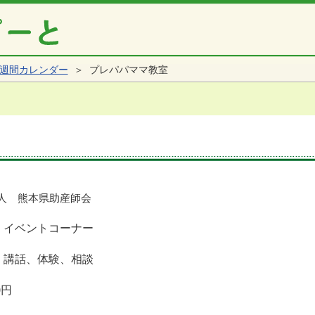
週間カレンダー
＞ プレパパママ教室
人 熊本県助産師会
 イベントコーナー
 講話、体験、相談
0円