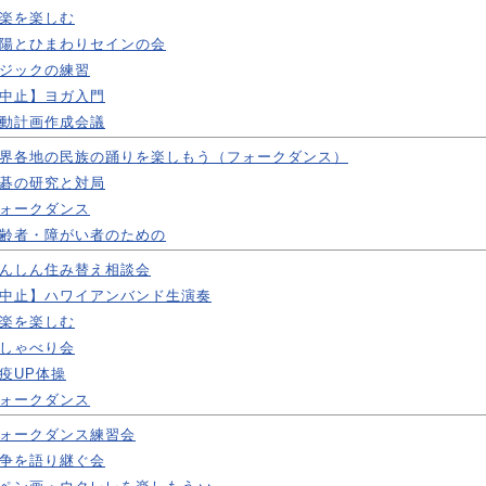
楽を楽しむ
陽とひまわりセインの会
ジックの練習
中止】ヨガ入門
動計画作成会議
界各地の民族の踊りを楽しもう（フォークダンス）
碁の研究と対局
ォークダンス
齢者・障がい者のための
んしん住み替え相談会
中止】ハワイアンバンド生演奏
楽を楽しむ
しゃべり会
疫UP体操
ォークダンス
ォークダンス練習会
争を語り継ぐ会