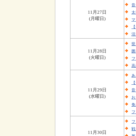
音
11月27日
太
(月曜日)
マ
【
活
世
11月28日
囲
(火曜日)
フ
高
あ
【
11月29日
音
(水曜日)
お
免
フ
フ
戦
11月30日