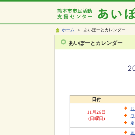
ホーム
＞ あいぽーとカレンダー
あいぽーとカレンダー
日付
お
11月26日
ワ
(日曜日)
定
高