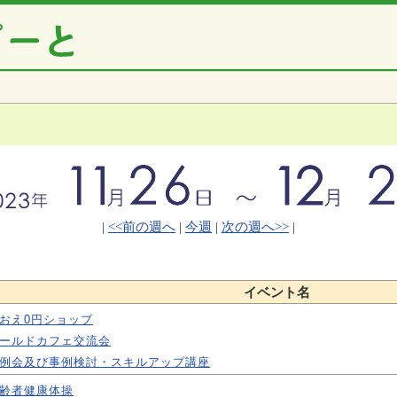
|
<<前の週へ
|
今週
|
次の週へ>>
|
イベント名
おえ0円ショップ
ールドカフェ交流会
例会及び事例検討・スキルアップ講座
齢者健康体操