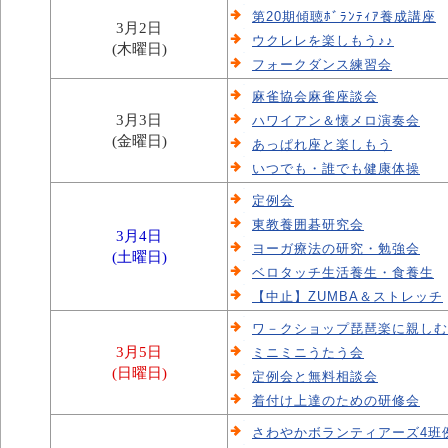
第20期傾聴ﾎﾞﾗﾝﾃｨｱ養成講座
3月2日
ウクレレを楽しもう♪♪
(木曜日)
フォークダンス練習会
麻雀協会麻雀座談会
3月3日
ハワイアン＆懐メロ演奏会
(金曜日)
あっぱれ座と楽しもう
いつでも・誰でも健康体操
定例会
東教養囲碁研究会
3月4日
ヨーガ療法の研究・勉強会
(土曜日)
ベロタッチ生活養生・食養生
【中止】ZUMBA＆ストレッチ
ワ－クショップ琵琶楽に親しむ
3月5日
ミニミニうたう会
(日曜日)
定例会と無料相談会
着付け上達のための研修会
さわやかボランティアーズ4班