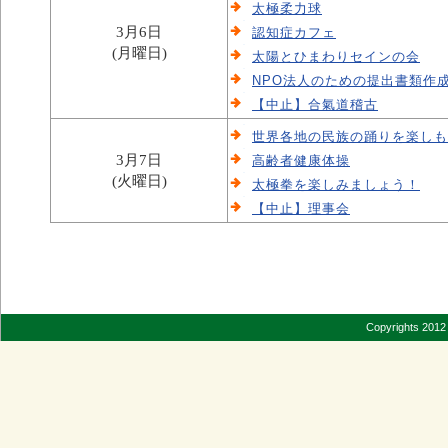
太極柔力球
3月6日
認知症カフェ
(月曜日)
太陽とひまわりセインの会
NPO法人のための提出書類作
【中止】合氣道稽古
世界各地の民族の踊りを楽しもう（
3月7日
高齢者健康体操
(火曜日)
太極拳を楽しみましょう！
【中止】理事会
Copyrights 2012 