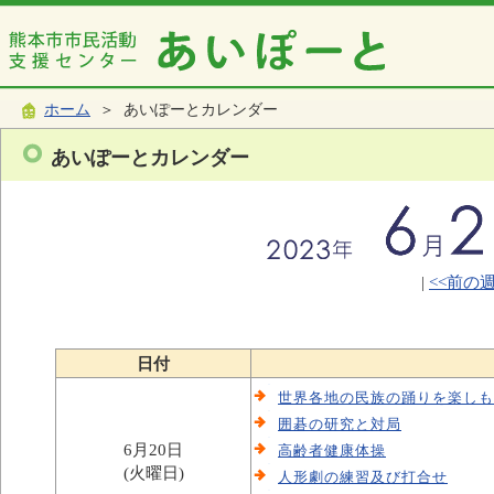
ホーム
＞ あいぽーとカレンダー
あいぽーとカレンダー
|
<<前の
日付
世界各地の民族の踊りを楽しも
囲碁の研究と対局
6月20日
高齢者健康体操
(火曜日)
人形劇の練習及び打合せ