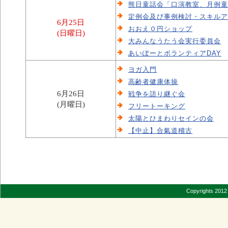
熊日童話会「口演教室、月例童
定例会及び事例検討・スキルア
6月25日
おおえ０円ショップ
(日曜日)
大みんなうたう会実行委員会
あいぽーとボランティアDAY
ヨガ入門
高齢者健康体操
6月26日
戦争を語り継ぐ会
(月曜日)
フリートーキング
太陽とひまわりセインの会
【中止】合氣道稽古
Copyrights 2012 