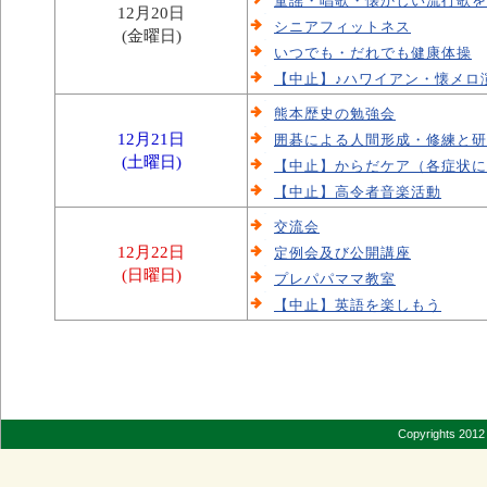
童謡・唱歌・懐かしい流行歌を
12月20日
シニアフィットネス
(金曜日)
いつでも・だれでも健康体操
【中止】♪ハワイアン・懐メロ
熊本歴史の勉強会
12月21日
囲碁による人間形成・修練と研
(土曜日)
【中止】からだケア（各症状に
【中止】高令者音楽活動
交流会
12月22日
定例会及び公開講座
(日曜日)
プレパパママ教室
【中止】英語を楽しもう
Copyrights 2012 