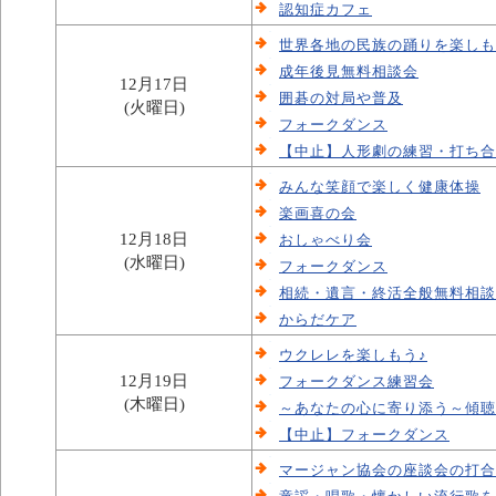
認知症カフェ
世界各地の民族の踊りを楽しも
成年後見無料相談会
12月17日
囲碁の対局や普及
(火曜日)
フォークダンス
【中止】人形劇の練習・打ち合
みんな笑顔で楽しく健康体操
楽画喜の会
12月18日
おしゃべり会
(水曜日)
フォークダンス
相続・遺言・終活全般無料相談
からだケア
ウクレレを楽しもう♪
12月19日
フォークダンス練習会
(木曜日)
～あなたの心に寄り添う～傾聴
【中止】フォークダンス
マージャン協会の座談会の打合