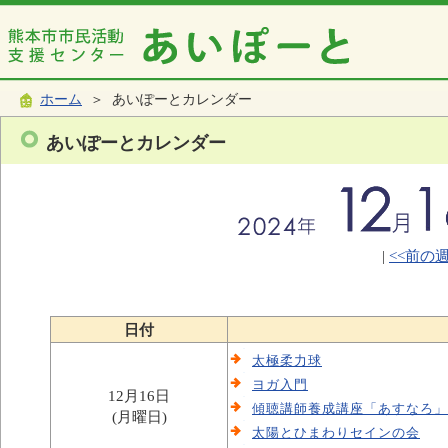
ホーム
＞ あいぽーとカレンダー
あいぽーとカレンダー
|
<<前の
日付
太極柔力球
ヨガ入門
12月16日
傾聴講師養成講座「あすなろ」
(月曜日)
太陽とひまわりセインの会