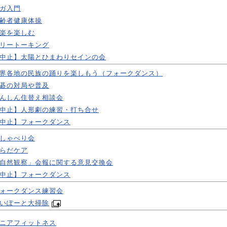
ガ入門
齢者健康体操
楽を楽しむ
リートーキング
中止】太陽とひまわりセインの会
界各地の民族の踊りを楽しもう（フォークダンス）
碁の対局や普及
んしん住替え相談会
中止】人形劇の練習・打ち合せ
中止】フォークダンス
しゃべり会
らだケア
自然観察」会報に関する意見交換会
中止】フォークダンス
ォークダンス練習会
いぽーと大掃除
ニアフィットネス