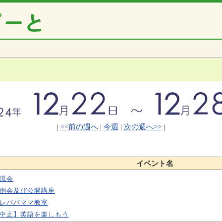
|
<<前の週へ
|
今週
|
次の週へ>>
|
イベント名
流会
例会及び公開講座
レパパママ教室
中止】英語を楽しもう