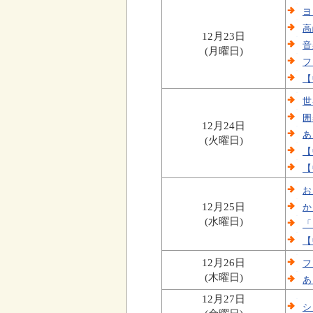
ヨ
高
12月23日
音
(月曜日)
フ
【
世
囲
12月24日
あ
(火曜日)
【
【
お
12月25日
か
(水曜日)
「
【
12月26日
フ
(木曜日)
あ
12月27日
シ