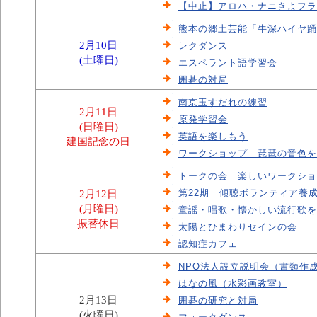
【中止】アロハ・ナニきよフラ
熊本の郷土芸能「牛深ハイヤ踊
2月10日
レクダンス
(土曜日)
エスペラント語学習会
囲碁の対局
南京玉すだれの練習
2月11日
原発学習会
(日曜日)
英語を楽しもう
建国記念の日
ワークショップ 琵琶の音色を
トークの会 楽しいワークショ
2月12日
第22期 傾聴ボランティア養
(月曜日)
童謡・唱歌・懐かしい流行歌を
振替休日
太陽とひまわりセインの会
認知症カフェ
NPO法人設立説明会（書類作
はなの風（水彩画教室）
2月13日
囲碁の研究と対局
(火曜日)