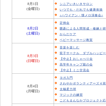
8月1日
シニアいきいきサロン
(金曜日)
いつでも・だれでも健康体操
♪ハワイアン・懐メロ演奏会♪
定例会
8月2日
囲碁による人間形成・修練と研
(土曜日)
からだケア
ベビーマッサージ教室
音楽を楽しむ
双子サークル ダブルハッピー
8月3日
【中止】おしゃべり会
(日曜日)
高学年キャンプ親の会
【中止】ミニ交流会
ヨガ入門
さわやかボランティアーズ４班
8月4日
太極柔力球
(月曜日)
マジックの練習
こどもまんなかプロジェクト応