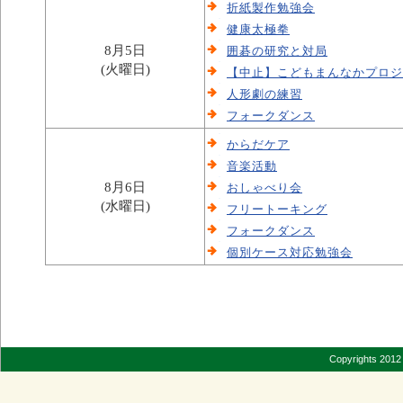
折紙製作勉強会
健康太極拳
8月5日
囲碁の研究と対局
(火曜日)
【中止】こどもまんなかプロジ
人形劇の練習
フォークダンス
からだケア
音楽活動
8月6日
おしゃべり会
(水曜日)
フリートーキング
フォークダンス
個別ケース対応勉強会
Copyrights 2012 