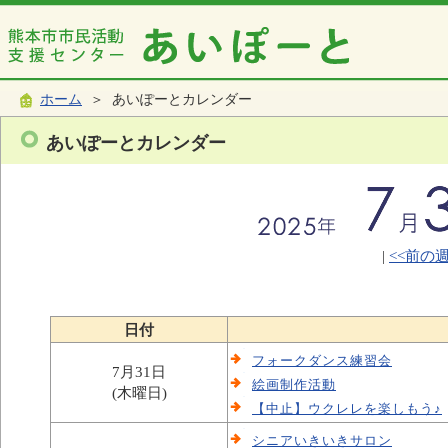
ホーム
＞ あいぽーとカレンダー
あいぽーとカレンダー
|
<<前の
日付
フォークダンス練習会
7月31日
絵画制作活動
(木曜日)
【中止】ウクレレを楽しもう♪
シニアいきいきサロン