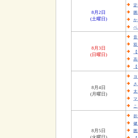
定
8月2日
囲
(土曜日)
か
ベ
音
双
8月3日
【
(日曜日)
高
【
ヨ
さ
8月4日
太
(月曜日)
マ
こ
折
健
8月5日
囲
(火曜日)