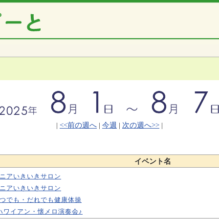
|
<<前の週へ
|
今週
|
次の週へ>>
|
イベント名
ニアいきいきサロン
ニアいきいきサロン
つでも・だれでも健康体操
ハワイアン・懐メロ演奏会♪