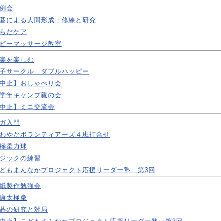
例会
碁による人間形成・修練と研究
らだケア
ビーマッサージ教室
楽を楽しむ
子サークル ダブルハッピー
中止】おしゃべり会
学年キャンプ親の会
中止】ミニ交流会
ガ入門
わやかボランティアーズ４班打合せ
極柔力球
ジックの練習
どもまんなかプロジェクト応援リーダー塾 第3回
紙製作勉強会
康太極拳
碁の研究と対局