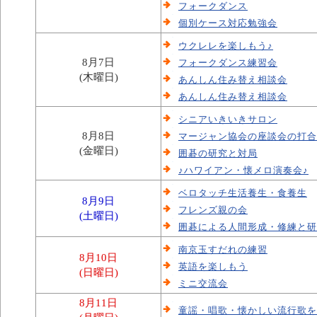
フォークダンス
個別ケース対応勉強会
ウクレレを楽しもう♪
8月7日
フォークダンス練習会
(木曜日)
あんしん住み替え相談会
あんしん住み替え相談会
シニアいきいきサロン
8月8日
マージャン協会の座談会の打合
(金曜日)
囲碁の研究と対局
♪ハワイアン・懐メロ演奏会♪
ベロタッチ生活養生・食養生
8月9日
フレンズ親の会
(土曜日)
囲碁による人間形成・修練と研
南京玉すだれの練習
8月10日
英語を楽しもう
(日曜日)
ミニ交流会
8月11日
童謡・唱歌・懐かしい流行歌を