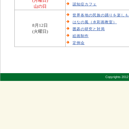
(月曜日)
認知症カフェ
山の日
世界各地の民族の踊りを楽しも
はなの風（水彩画教室）
8月12日
囲碁の研究と対局
(火曜日)
絵画制作
定例会
Copyrights 2012 