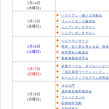
5月14日
(木曜日)
ハワイアン・懐メロ演奏会
5月15日
フォークダンス練習会
(金曜日)
シニアいきいきサロン
シニアいきいきサロン
ベビーマッサージ
5月16日
熊本・生と死を考える会 例会
(土曜日)
熊本歴史の勉強会
東教養囲碁研究会
多胎サークル ダブルハッピー
5月17日
「自己表現ワークショップ」 
(日曜日)
ホームステイプログラム説明会
ヨガ入門
成年後見無料相談会
5月18日
フォークダンス
(月曜日)
絵画制作活動
定期理事会