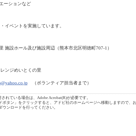
エーションなど
で活動・イベントを実施しています。
 施設ホール及び施設周辺（熊本市北区明徳町707-1）
ャレンジめいとくの里
1
o@yahoo.co.jp
（ボランティア担当者まで）
ている場合は、Adobe Acrobat(R)が必要です。
ボタン」をクリックすると、アドビ社のホームページへ移動しますので、
ダウンロードを行ってください。