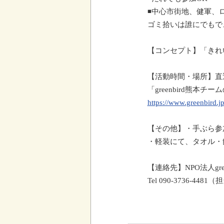
◾
中心市街地、健軍、
ゴミ拾いは誰にでもで
【コンセプト】「きれ
【活動時間・場所】直
「
greenbird
熊本チーム
https://www.greenbird.
【その他】・手ぶら参
・軽装にて、タオル・
【連絡先】
NPO
法人
gr
Tel 090-3736-4481
（担