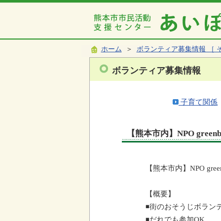
ホーム
＞
ボランティア募集情報 ［ 
ボランティア募集情報
子育て関係
【熊本市内】NPO green
【熊本市内】
NPO gree
【概要】
◾
街のおそうじボラン
◾
だれでも参加
OK