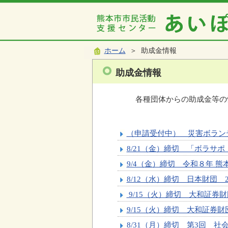
ホーム
＞ 助成金情報
助成金情報
各種団体からの助成金等の
（申請受付中） 災害ボラン
8/21（金）締切 「ボラサ
9/4（金）締切 令和８年 熊
8/12（水）締切 日本財団 
9/15（火）締切 大和証券財
9/15（火）締切 大和証券財
8/31（月）締切 第3回 