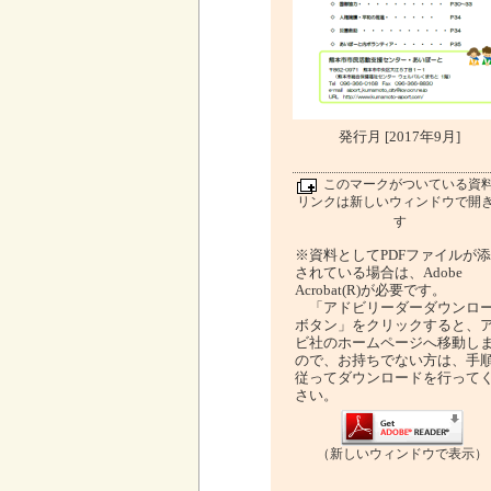
発行月 [2017年9月]
このマークがついている資
リンクは新しいウィンドウで開
す
※資料としてPDFファイルが
されている場合は、Adobe
Acrobat(R)が必要です。
「アドビリーダーダウンロ
ボタン」をクリックすると、
ビ社のホームページへ移動し
ので、お持ちでない方は、手
従ってダウンロードを行って
さい。
（新しいウィンドウで表示）