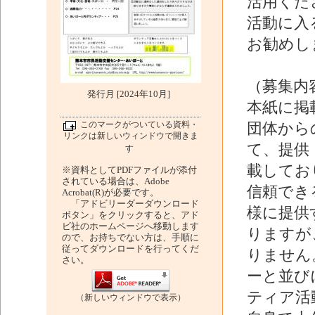
活用くだ
活動に入
お勧めし
（募集内
発行月 [2024年10月]
本紙に掲
このマークがついている資料・
団体から
リンクは新しいウィンドウで開きま
て、提供
す
載してお
※資料としてPDFファイルが添付
されている場合は、Adobe
信頼でき
Acrobat(R)が必要です。
「アドビリーダーダウンロード
様に提供
ボタン」をクリックすると、アド
ビ社のホームページへ移動します
りますが
ので、お持ちでない方は、手順に
従ってダウンロードを行ってくだ
りません
さい。
ーと並び
ティア活
（新しいウィンドウで表示）