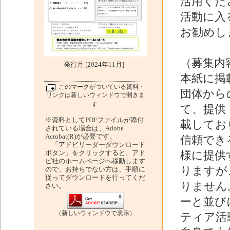
活用くだ
活動に入
お勧めし
（募集内
発行月 [2024年11月]
本紙に掲
このマークがついている資料・
団体から
リンクは新しいウィンドウで開きま
す
て、提供
※資料としてPDFファイルが添付
載してお
されている場合は、Adobe
Acrobat(R)が必要です。
信頼でき
「アドビリーダーダウンロード
ボタン」をクリックすると、アド
様に提供
ビ社のホームページへ移動します
りますが
ので、お持ちでない方は、手順に
従ってダウンロードを行ってくだ
りません
さい。
ーと並び
（新しいウィンドウで表示）
ティア活