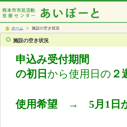
ホーム
＞ 施設の空き状況
施設の空き状況
申込み受付期間
使
の初日
から使用日の
２
使用希望 → 5月1日