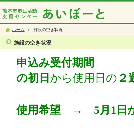
ホーム
＞ 施設の空き状況
施設の空き状況
申込み受付期間
使
の初日
から使用日の
２
使用希望 → 5月1日