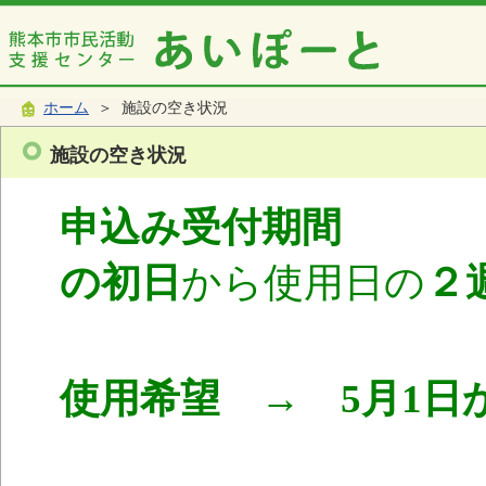
ホーム
＞ 施設の空き状況
施設の空き状況
申込み受付期間
使
の初日
から使用日の
２
使用希望 → 5月1日