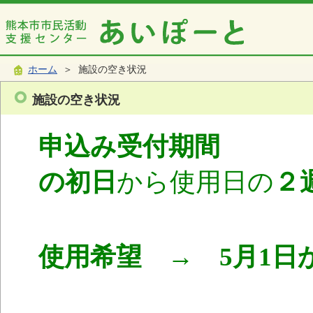
ホーム
＞ 施設の空き状況
施設の空き状況
申込み受付期間
使
の初日
から使用日の
２
使用希望 → 5月1日