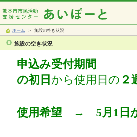
ホーム
＞ 施設の空き状況
施設の空き状況
申込み受付期間
使
の初日
から使用日の
２
使用希望 → 5月1日