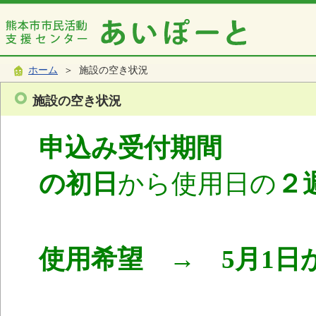
ホーム
＞ 施設の空き状況
施設の空き状況
申込み受付期間
使
の初日
から使用日の
２
使用希望 → 5月1日