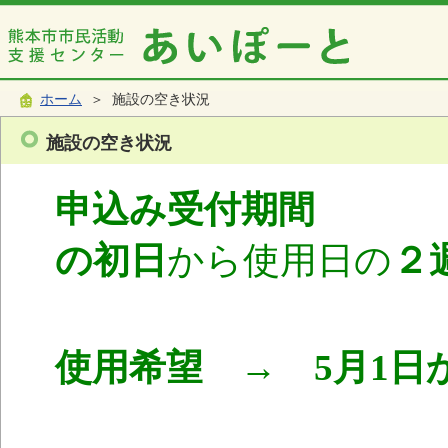
ホーム
＞ 施設の空き状況
施設の空き状況
申込み受付期間
使
の初日
から使用日の
２
使用希望 → 5月1日