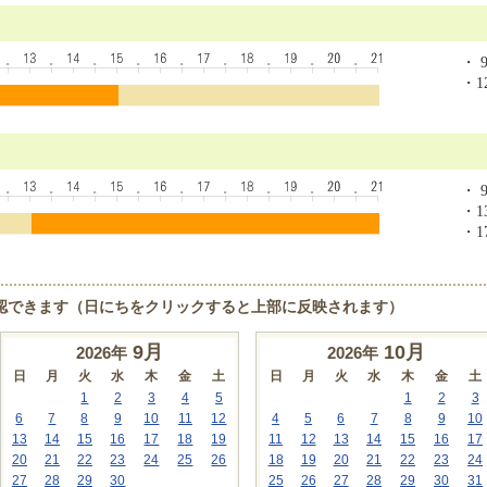
・ 9
・12
・ 9
・13
・17
認できます（日にちをクリックすると上部に反映されます）
9
月
10
月
2026年
2026年
日
月
火
水
木
金
土
日
月
火
水
木
金
土
1
2
3
4
5
1
2
3
6
7
8
9
10
11
12
4
5
6
7
8
9
10
13
14
15
16
17
18
19
11
12
13
14
15
16
17
20
21
22
23
24
25
26
18
19
20
21
22
23
24
27
28
29
30
25
26
27
28
29
30
31