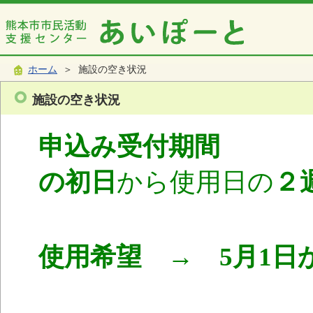
ホーム
＞ 施設の空き状況
施設の空き状況
申込み受付期間
使
の初日
から使用日の
２
使用希望 → 5月1日